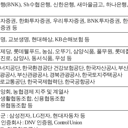
은행
(BNK), Sh
수협은행
,
신한은행
,
새마을금고
,
하나은행
투자증권
,
한화투자증권
,
우리투자증권
, BNK
투자증권
,
한
증권 등
생명
,
교보생명
,
현대해상
, KB
손해보험 등
일제당
,
롯데웰푸드
,
농심
,
오뚜기
,
삼양식품
,
풀무원
,
롯데
트진로
,
삼양사
,
동서식품, 우성 등
너지공단
,
한국환경공단 건강보험공단
,
한국자산공사
,
부
광공사
,
부산관광공사
,
경북관광공사
,
한국토지주택공사
로교통공단,
한국국제협력단, 한국공항공사
중앙회
,
농협경제 지주 및 계열사
자생활협동조합
,
신용협동조합
유협동조합 등
업군
:
삼성전자
, LG
전자
,
현대자동차 등
 인증회사
: DNV
인증원
, Control Union