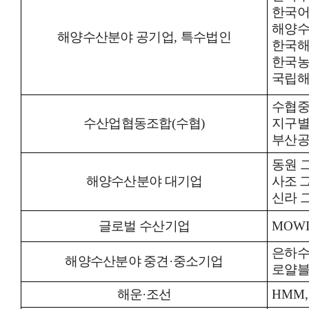
한국
해양
해양수산분야 공기업
,
특수법인
한국
한국
국립
수협
수산업협동조합
(
수협
)
지구
부산
동원 
해양수산분야 대기업
사조 
신라 
글로벌 수산기업
MOWI
은하
해양수산분야 중견
·
중소기업
로얄
해운
·조선
HMM