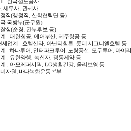
IL
한국철도공사
사
,
세무사
,
관세사
행정직
(
행정직
,
산학협력단 등
)
국 국방부
(
군무원
)
경찰청
(
순경
,
간부후보 등
)
업계
:
대한항공
,
에어부산
,
제주항공 등
면세업계
:
호텔신라
,
아난티힐튼
,
롯데 시그니엘호텔 등
계 : 하나투어, 인터파크투어, 노랑풍선, 모두투어, 마이
업계
:
유한양행
,
녹십자
,
광동제약 등
업계
:
아모레퍼시픽
, LG
생활건강
,
올리브영 등
비자원, 바다녹화운동본부