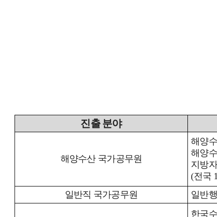
연
학
학
찾
진
출
분야
해양
해양수
해양수산 국가공무원
지방자
(
전국
일반직 국가공무원
일반
한국