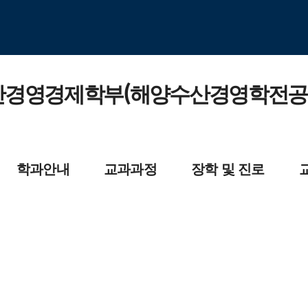
경영경제학부(해양수산경영학전공
학과안내
교과과정
장학 및 진로
과소개
교과목개요
장학제도
교수소
육목적 및 인재상
전공교육과정
자격증소개
학원소개
대학원교육과정
졸업 후 진출분야