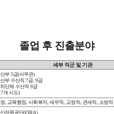
혁
사일정
생회소개
졸업 후 진출분야
아오시는 길
세부 직군 및 기관
수산부
5
급
(
사무관
)
산부 수산직
7
급
, 9
급
치단체 수산직
9
급
17
개 시도
)
행정
,
교육행정
,
사회복지
,
세무직
,
교정직
,
관세직
,
소방직
수산자원공단
(FIRA)