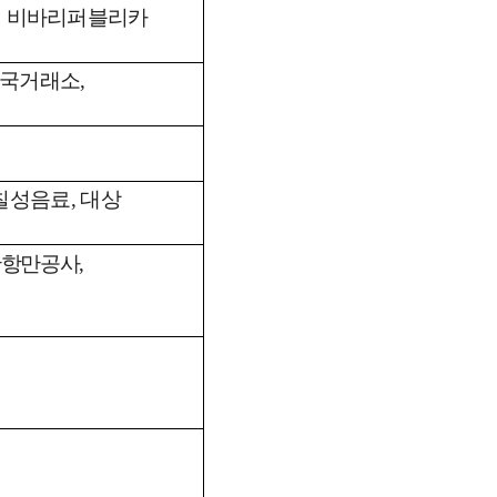
,
비바리퍼블리카
국거래소,
칠성음료
,
대상
산항만공사
,