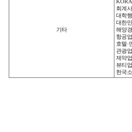
KORA
회계
대학
대한민
기타
해양
항공
호텔
·
관광업
제약
뷰티
한국소