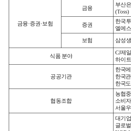
부산
금융
(Toss)
한국
금융
·
증권
·
보험
증권
엘에스
보험
삼성
CJ
제
식품 분야
하이
한국에
공공기관
한국관
한국도
농협
협동조합
소비
서울우
대기
글로벌