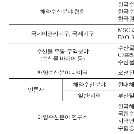
한국
해양수산분야 협회
한국
한국
MSC
국제비영리기구
,
국제기구
FAO,
수산물
수산물 유통
·
무역분야
CJ
프
(
수산물 바이어 등
)
수산물
해양수산분야 데이터
오션인
해양수산분야
현대해
언론사
일반/지역
부산일
한국
국립
해양수산분야 연구소
지역
수협중