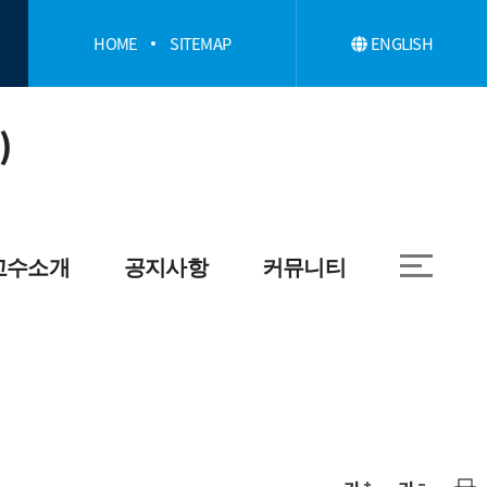
HOME
SITEMAP
ENGLISH
)
교수소개
공지사항
커뮤니티
개
학과
취업정보
일반대학원
자료실
글로벌수산대학원
학과앨범