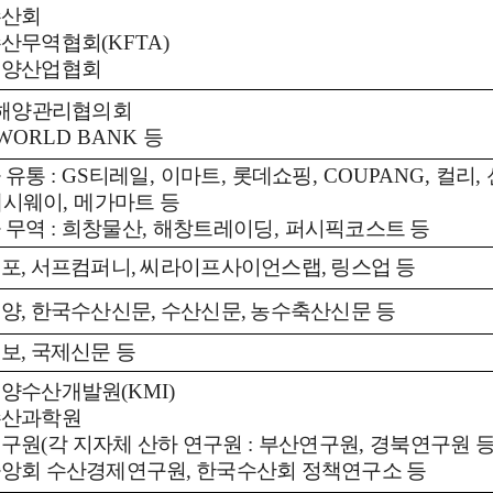
수산회
수산무역협회
(KFTA)
원양산업협회
해양관리협의회
 WORLD BANK
등
 유통
: GS
티레일
,
이마트
,
롯데쇼핑
, COUPANG,
컬리
,
레시웨이
,
메가마트 등
 무역
:
희창물산
,
해창트레이딩
,
퍼시픽코스트 등
포, 서프컴퍼니, 씨라이프사이언스랩, 링스업 등
양, 한국수산신문, 수산신문, 농수축산신문 등
보, 국제신문 등
해양수산개발원
(KMI)
수산과학원
연구원
(
각 지자체 산하 연구원
:
부산연구원
,
경북연구원 
앙회 수산경제연구원, 한국수산회 정책연구소 등