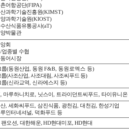
어촌어항공단
(FIPA)
수산과학기술진흥원
(KIMST)
해양과학기술원
(KIOST)
농수산식품유통공사
(aT)
해양박물관
중앙회
별
/
업종별 수협
공동어시장
그룹
(
동원산업
,
동원
F&B, 동원로엑스
등
)
그룹
(
사조산업
,
사조대림
,
사조씨푸드 등
)
그룹
(
신라교역
,
신라에스지 등
)
,
마루하니치로
,
닛스이
,
트라이던트씨푸드
,
타이유니온
수산
,
세화씨푸드
,
삼진식품
,
광천김
,
대천김, 한성기업
블루인터네셔널
,
덕화푸드 등
,
팬오션
,
대한해운,
HD현대미
포, HD현대