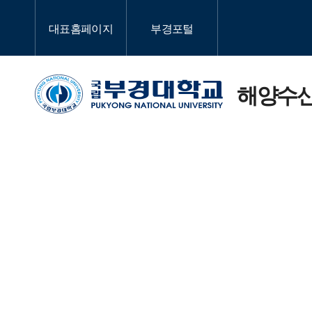
대표홈페이지
부경포털
해양수산
학
교
대