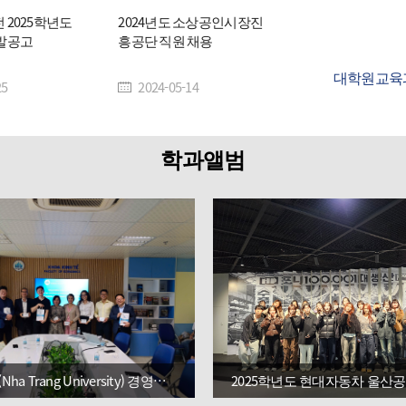
2025학년도
2024년도 소상공인시장진
발공고
흥공단 직원 채용
대학원교육
25
2024-05-14
정
학과앨범
냐짱대학교(Nha Trang University) 경영경제대학 - 국립부경대학교 해양수산경영학전공 학술 교류
2025학년도 현대자동차 울산