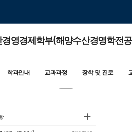
경영경제학부(해양수산경영학전공
학과안내
교과과정
장학 및 진로
과소개
교과목개요
장학제도
교수소
육목적 및 인재상
전공교육과정
자격증소개
항
학원소개
대학원교육과정
졸업 후 진출분야