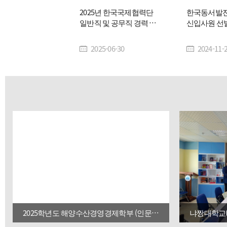
2025년 한국국제협력단
한국동서발전 
일반직 및 공무직 경력 채
신입사원 선
용 공고
2025-06-30
2024-11-
2025학년도 해양수산경영경제학부 (인문계열)학과평가 1위 달성