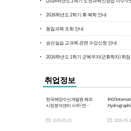
[2026학년도 2학기 도전과혁신창업 이수구분
연
2026학년도 2학기 휴·복학 안내
동일과목 조회 안내
학
승선실습 교과목 관련 수강신청 안내
학
2026학년도 1학기 군복무자(군휴학자) 학
찾
(장소 수정)2026년 8월 최종 졸업사정 안내
취업정보
한국해양수산개발원 해외
IHO(Internat
시장분석센터 사무/연구
Hydrographi
보조 업무 자료입력원 모
Organizat
집 안내
구) 한국인 
2026-05-21
2026-05-