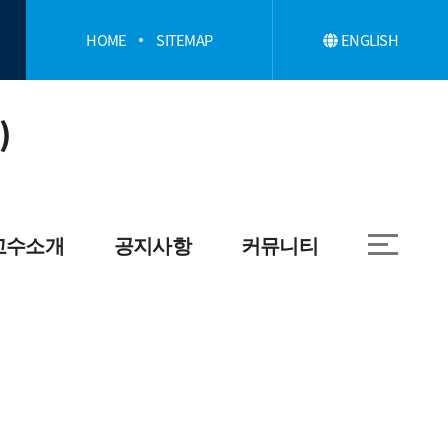
HOME
SITEMAP
ENGLISH
)
교수소개
공지사항
커뮤니티
개
학과
취업정보
일반대학원
자료실
글로벌수산대학원
학과앨범