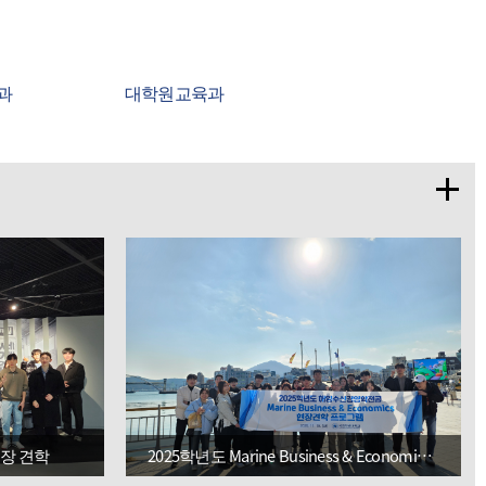
과
대학원교육과
학과교육과정
정
교수소개
공장 견학
2025학년도 Marine Business & Economics 현장견학(통영-거제도)